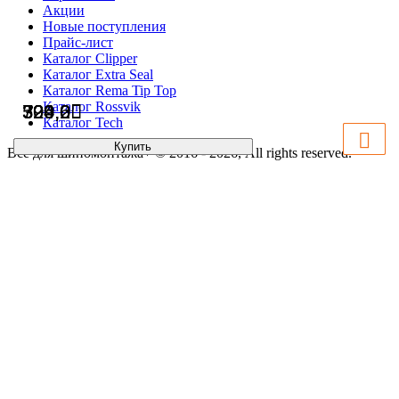
Акции
Новые поступления
Прайс-лист
Каталог Clipper
Каталог Extra Seal
Каталог Rema Tip Top
Каталог Rossvik
324,0
590,0
706,2
329,6
Каталог Tech
Купить
Купить
Купить
Купить
Всё для шиномонтажа+ © 2016 - 2026, All rights reserved.