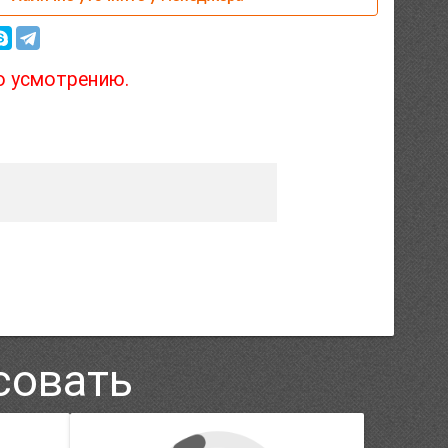
о усмотрению.
совать