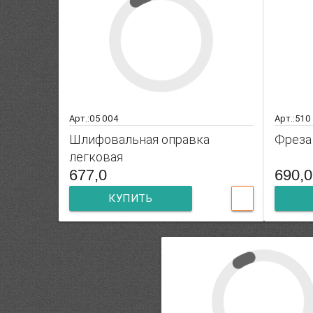
Арт.:05 004
Арт.:510
Шлифовальная оправка
Фреза
легковая
677,0
690,0
КУПИТЬ