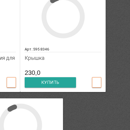
Арт.:595 8346
ия для
Крышка
230,0
КУПИТЬ