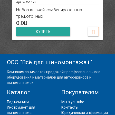
Арт.:W45107S
Набор ключей комбинированных
трещоточных
0,0
КУПИТЬ
ООО "Всё для шиномонтажа+"
Компания занимается продажей проффесионального
оборудования и материалов для автосервисов и
шиномонтажек.
Каталог
Покупателям
Подъемники
Мы в youtube
Инструмент для
Контакты
шиномонтажа
Юридическая информация