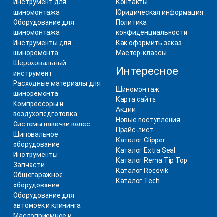
Инструмент для
Контакты
шиномонтажа
Юридическая информация
Оборудование для
Политика
шиномонтажа
конфиденциальности
Инструменты для
Как оформить заказ
шиноремонта
Мастер-классы
Шероховальный
Интересное
инструмент
Расходные материалы для
Шиномонтаж
шиноремонта
Карта сайта
Компрессоры и
Акции
воздухоподготовка
Новые поступления
Системы накачки колес
Прайс-лист
Шиповальное
Каталог Clipper
оборудование
Каталог Extra Seal
Инструменты
Каталог Rema Tip Top
Запчасти
Каталог Rossvik
Общегаражное
Каталог Tech
оборудование
Оборудование для
автомоек и клининга
Маслоприемное и