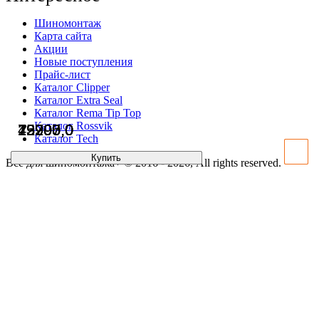
Шиномонтаж
Карта сайта
Акции
Новые поступления
Прайс-лист
Каталог Clipper
Каталог Extra Seal
Каталог Rema Tip Top
Каталог Rossvik
25295,0
42900,0
79900,0
13797,0
Каталог Tech
Купить
Купить
Купить
Купить
Всё для шиномонтажа+ © 2016 - 2026, All rights reserved.