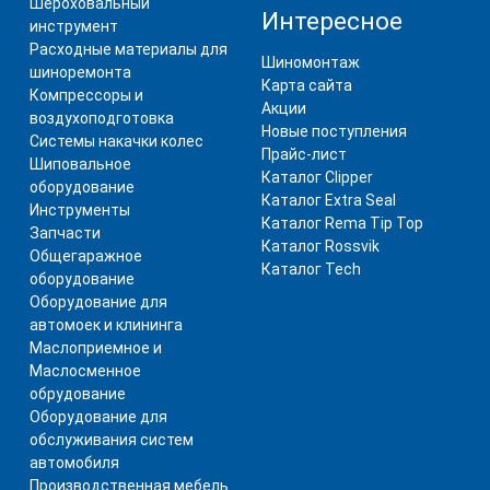
Шероховальный
Интересное
инструмент
Расходные материалы для
Шиномонтаж
шиноремонта
Карта сайта
Компрессоры и
Акции
воздухоподготовка
Новые поступления
Системы накачки колес
Прайс-лист
Шиповальное
Каталог Clipper
оборудование
Каталог Extra Seal
Инструменты
Каталог Rema Tip Top
Запчасти
Каталог Rossvik
Общегаражное
Каталог Tech
оборудование
Оборудование для
автомоек и клининга
Маслоприемное и
Маслосменное
обрудование
Оборудование для
обслуживания систем
автомобиля
Производственная мебель