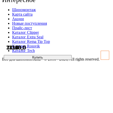
Шиномонтаж
Карта сайта
Акции
Новые поступления
Прайс-лист
Каталог Clipper
Каталог Extra Seal
Каталог Rema Tip Top
Каталог Rossvik
37115,0
11340,0
14180,0
71100,0
Каталог Tech
Купить
Купить
Купить
Купить
Всё для шиномонтажа+ © 2016 - 2026, All rights reserved.