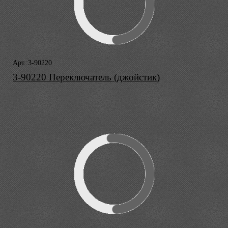
Арт.:3-90220
3-90220 Переключатель (джойстик)