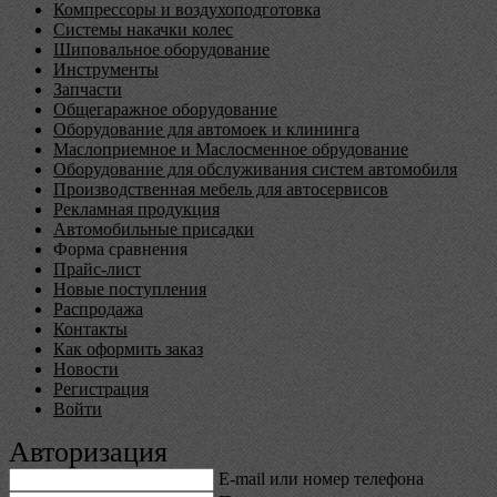
Компрессоры и воздухоподготовка
Системы накачки колес
Шиповальное оборудование
Инструменты
Запчасти
Общегаражное оборудование
Оборудование для автомоек и клининга
Маслоприемное и Маслосменное обрудование
Оборудование для обслуживания систем автомобиля
Производственная мебель для автосервисов
Рекламная продукция
Автомобильные присадки
Форма сравнения
Прайс-лист
Новые поступления
Распродажа
Контакты
Как оформить заказ
Новости
Регистрация
Войти
Авторизация
E-mail или номер телефона