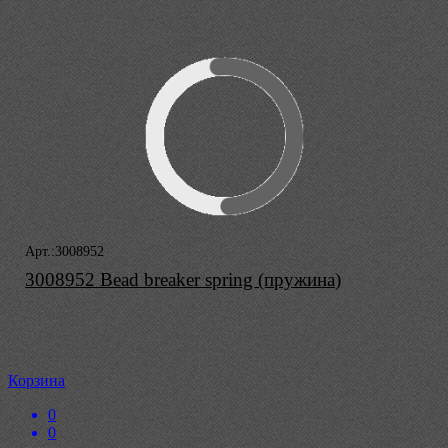
Арт.:3008952
3008952 Bead breaker spring (пружина)
Корзина
0
0