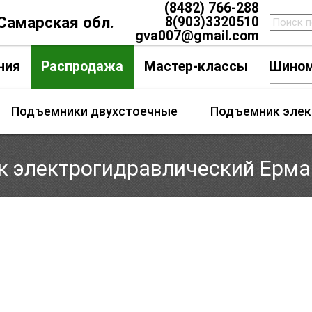
(8482) 766-288
 Самарская обл.
8(903)3320510
gva007@gmail.com
ния
Распродажа
Мастер-классы
Шино
Подъемники двухстоечные
Подъемник элек
 электрогидравлический Ерма