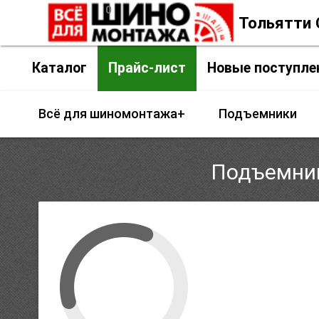
0
insert_chart
Контакты
г. Тольятти
Каталог
Прайс-лист
Новые поступле
Всё для шиномонтажа+
Подъемники
Подъемник