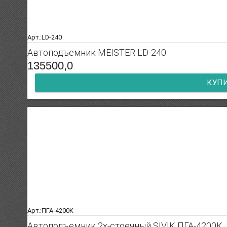
Арт.:LD-240
Автоподъемник MEISTER LD-240
135500,0
КУП
Арт.:ПГА-4200К
Автоподъемник 2х-стоечный SIVIK ПГА-4200К