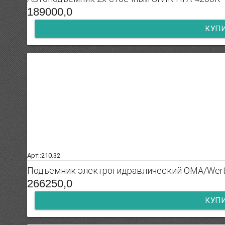
189000,0
КУП
Арт.:210.32
Подъемник электрогидравлический ОМА/Werth
266250,0
КУП