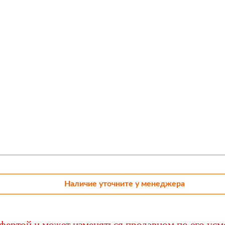
ики
Наличие уточните у менеджера
ффертой и может изменяться продавцом по его ус