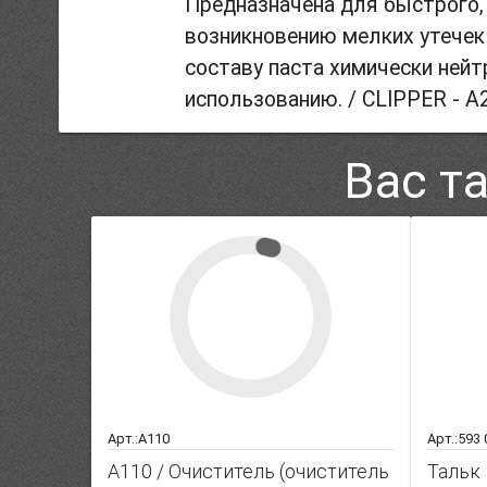
Предназначена для быстрого,
возникновению мелких утечек
составу паста химически нейт
использованию. / CLIPPER - A
Вас т
Арт.:A110
Арт.:593
A110 / Очиститель (очиститель
Тальк