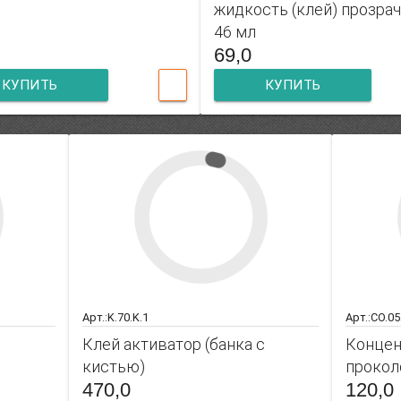
жидкость (клей) прозра
46 мл
69,0
КУПИТЬ
КУПИТЬ
Арт.:K.70.K.1
Арт.:CO.05
Клей активатор (банка с
Концен
кистью)
прокол
470,0
120,0