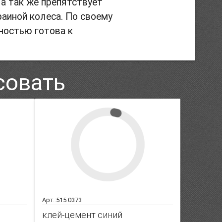
а так же препятствует
аиной колеса. По своему
ностью готова к
совать
Арт.:515 0373
я
клей-цемент синий