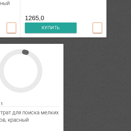
чный
1265,0
КУПИТЬ
.1.
трат для поиска мелких
ов, красный