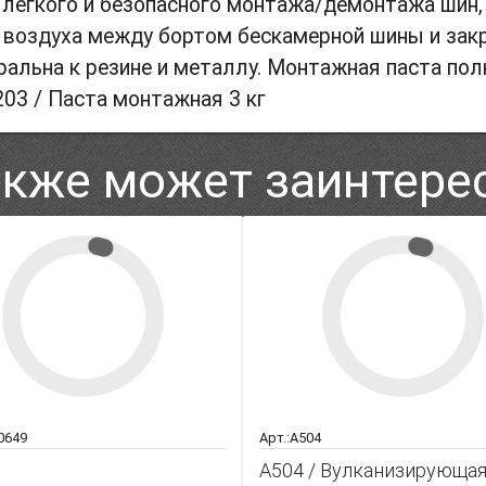
 легкого и безопасного монтажа/демонтажа шин, 
 воздуха между бортом бескамерной шины и закр
ральна к резине и металлу. Монтажная паста пол
203 / Паста монтажная 3 кг
акже может заинтере
 0649
Арт.:A504
A504 / Вулканизирующа