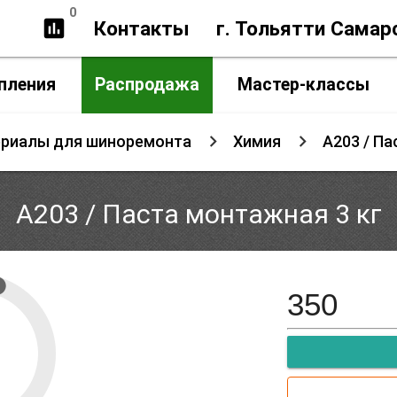
0
insert_chart
Контакты
г. Тольятти Самар
пления
Распродажа
Мастер-классы
ериалы для шиноремонта
Химия
A203 / Па
A203 / Паста монтажная 3 кг
350