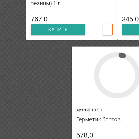
резины) 1 л
767,0
345,0
КУПИТЬ
Арт.:GB.10.K.1
Герметик бортов
578,0