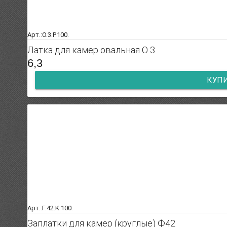
Арт.:O.3.P.100.
Латка для камер овальная О 3
6,3
КУП
Арт.:F.42.K.100.
Заплатки для камер (круглые) Ф42