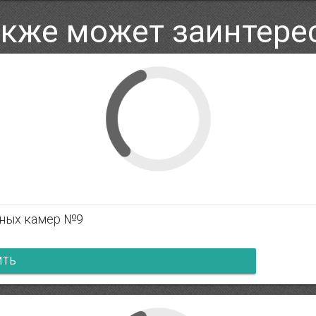
акже может заинтере
ьных камер №9
ИТЬ