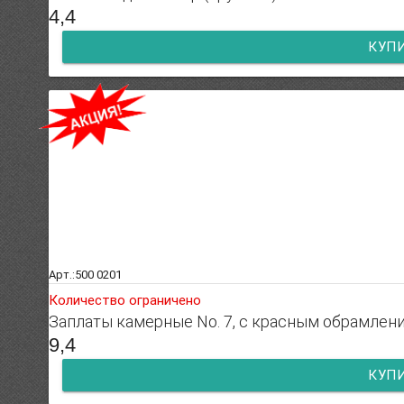
4,4
КУП
Арт.:500 0201
Количество ограничено
Заплаты камерные No. 7, с красным обрамлен
9,4
КУП