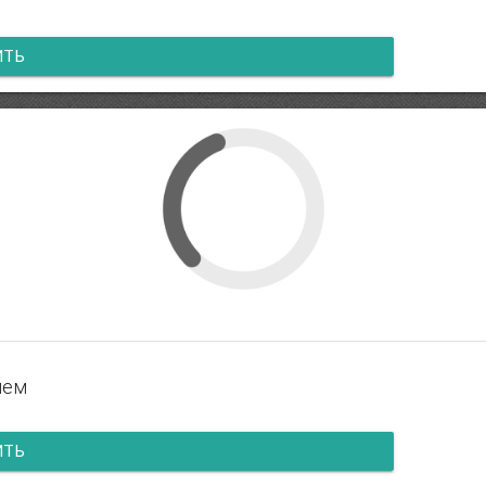
ИТЬ
ием
ИТЬ