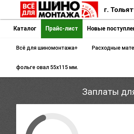
0
insert_chart
Контакты
г. Толья
Каталог
Прайс-лист
Новые поступле
Всё для шиномонтажа+
Расходные мат
фольге овал 55х115 мм.
Заплаты для