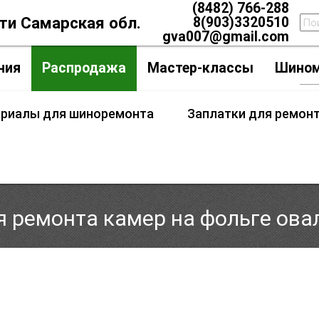
(8482) 766-288
тти Самарская обл.
8(903)3320510
gva007@gmail.com
ния
Распродажа
Мастер-классы
Шино
ериалы для шиноремонта
Заплатки для ремон
 ремонта камер на фольге ова