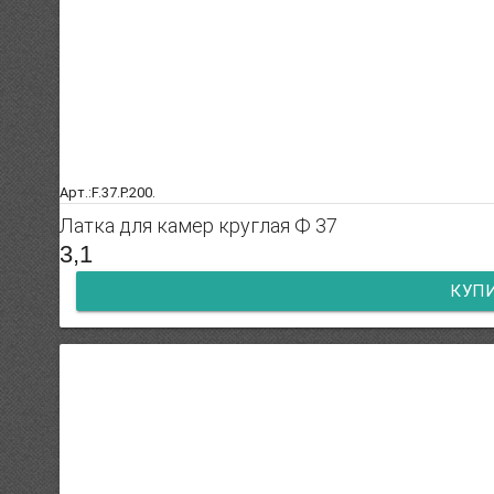
Арт.:F.37.P.200.
Латка для камер круглая Ф 37
3,1
КУП