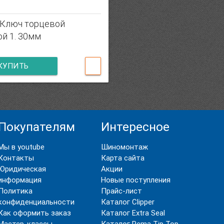
/ Ключ торцевой
ой 1. 30мм
КУПИТЬ
Покупателям
Интересное
Мы в youtube
Шиномонтаж
Контакты
Карта сайта
Юридическая
Акции
информация
Новые поступления
Политика
Прайс-лист
конфиденциальности
Каталог Clipper
Как оформить заказ
Каталог Extra Seal
Мастер-классы
Каталог Rema Tip Top