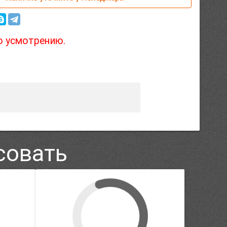
о усмотрению.
совать