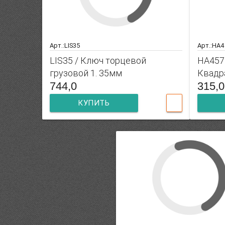
Арт.:LIS35
Арт.:HA
LIS35 / Ключ торцевой
HA457
грузовой 1. 35мм
Квадра
744,0
315,0
КУПИТЬ