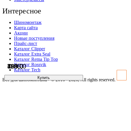
Интересное
Шиномонтаж
Карта сайта
Акции
Новые поступления
Прайс-лист
Каталог Clipper
Каталог Extra Seal
Каталог Rema Tip Top
Каталог Rossvik
805,0
1188,0
789,0
499,0
Каталог Tech
Купить
Купить
Купить
Купить
Всё для шиномонтажа+ © 2016 - 2026, All rights reserved.