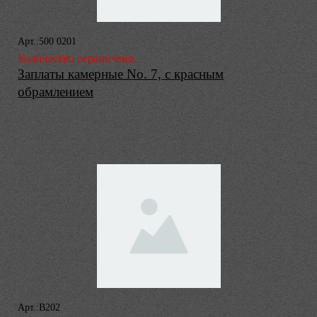
Арт.:500 0201
Количество ограничено
Заплаты камерные No. 7, с красным
обрамлением
Арт.:B202