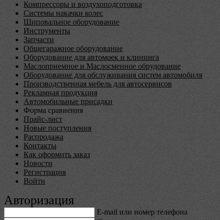
Компрессоры и воздухоподготовка
Системы накачки колес
Шиповальное оборудование
Инструменты
Запчасти
Общегаражное оборудование
Оборудование для автомоек и клининга
Маслоприемное и Маслосменное обрудование
Оборудование для обслуживания систем автомобиля
Производственная мебель для автосервисов
Рекламная продукция
Автомобильные присадки
Форма сравнения
Прайс-лист
Новые поступления
Распродажа
Контакты
Как оформить заказ
Новости
Регистрация
Войти
Авторизация
E-mail или номер телефона