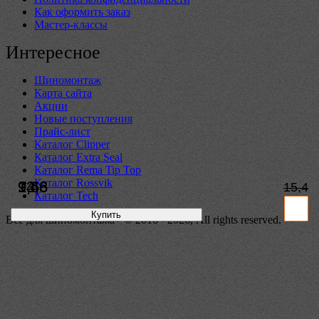
Как оформить заказ
Мастер-классы
Интересное
Шиномонтаж
Карта сайта
Акции
Новые поступления
Прайс-лист
Каталог Clipper
Каталог Extra Seal
Каталог Rema Tip Top
Каталог Rossvik
14,6
9,6
9,4
13,8
15,4
Каталог Tech
Купить
Купить
Купить
Купить
Всё для шиномонтажа+ © 2016 - 2026, All rights reserved.