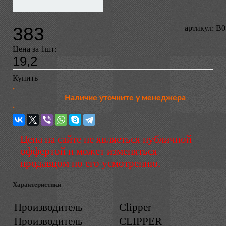
383
артикул: B
Цена за 1шт:
19,2
Купить
Наличие уточните у менеджера
Цена на сайте не являеться публичной
оффертой и может изменяться
продавцом по его усмотрению.
Характеристики
Производитель
Clipper
Производитель
CLIPPER