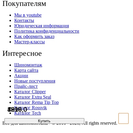
Покупателям
Мы в youtube
Контакты
Юридическая информация
Политика конфиденциальности
Как оформить заказ
Мастер-классы
Интересное
Шиномонтаж
Карта сайта
Акции
Новые поступления
Прайс-лист
Каталог Clipper
Каталог Extra Seal
Каталог Rema Tip Top
Каталог Rossvik
8815,0
1916,0
4599,0
4216,0
Каталог Tech
Купить
Купить
Купить
Купить
Всё для шиномонтажа+ © 2016 - 2026, All rights reserved.