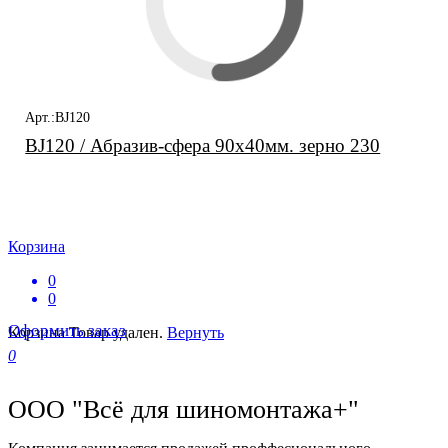
Арт.:BJ120
BJ120 / Абразив-сфера 90х40мм. зерно 230
Корзина
0
0
Оформить заказ
Корзина
Товар удален.
Вернуть
0
ООО "Всё для шиномонтажа+"