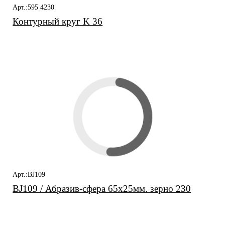
Арт.:595 4230
Контурный круг K 36
Арт.:BJ109
BJ109 / Абразив-сфера 65х25мм. зерно 230