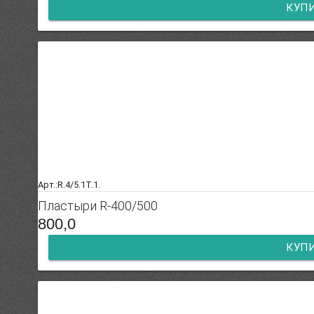
КУП
Арт.:R.4/5.1T.1.
Пластыри R-400/500
800,0
КУП