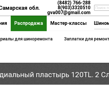
(8482) 766-288
 Самарская обл.
8(903)3320510
gva007@gmail.com
ния
Распродажа
Мастер-классы
Шино
ериалы для шиноремонта
Заплатки для ремон
диальный пластырь 120TL. 2 С