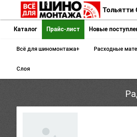
0
insert_chart
Контакты
г. Тольятти
Каталог
Прайс-лист
Новые поступле
Всё для шиномонтажа+
Расходные мат
Слоя
Ра