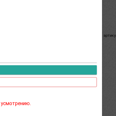
артику
 усмотрению.