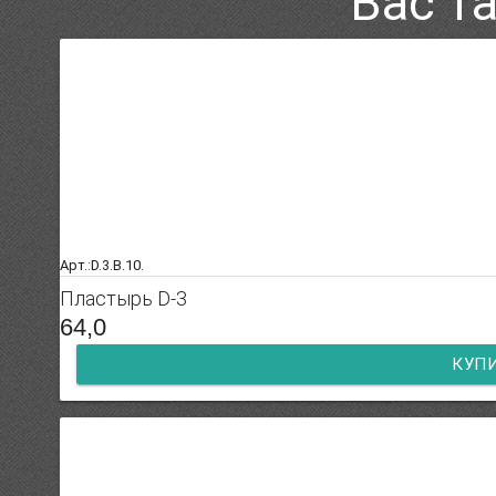
Вас т
Арт.:D.3.B.10.
Пластырь D-3
64,0
КУП