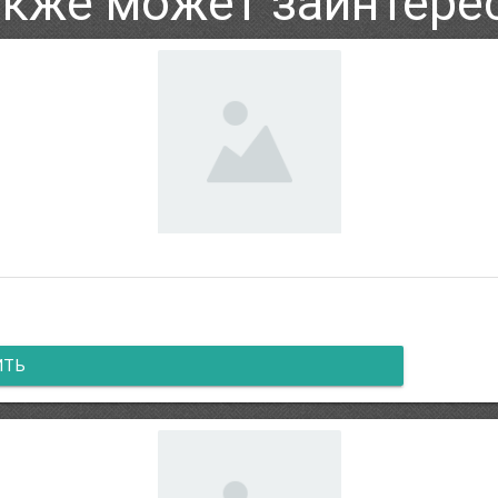
акже может заинтере
ИТЬ