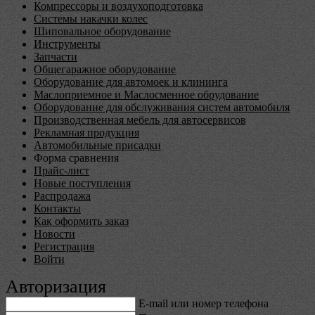
Компрессоры и воздухоподготовка
Системы накачки колес
Шиповальное оборудование
Инструменты
Запчасти
Общегаражное оборудование
Оборудование для автомоек и клининга
Маслоприемное и Маслосменное обрудование
Оборудование для обслуживания систем автомобиля
Производственная мебель для автосервисов
Рекламная продукция
Автомобильные присадки
Форма сравнения
Прайс-лист
Новые поступления
Распродажа
Контакты
Как оформить заказ
Новости
Регистрация
Войти
Авторизация
E-mail или номер телефона