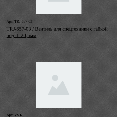
Арт.:TRJ-657-03
TRJ-657-03 / Вентиль для спецтехники с гайкой
под d=20,5мм
Арт.:VS.6.