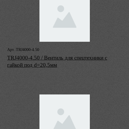
Арт.:TRJ4000-4.50
TRJ4000-4.50 / Вентиль для спецтехники с
гайкой под d=20,5мм