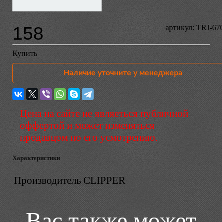
158
артикул: TRJ-67
Купить
Наличие уточните у менеджера
Цена на сайте не являеться публичной
оффертой и может изменяться
продавцом по его усмотрению.
Характеристики
Производитель
CLIPPER
Вас также может