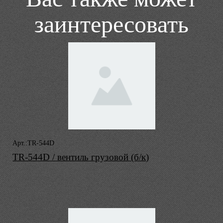
заинтересовать
Арт.:TR-544D
TR-544D / вентиль грузовой (б/к)