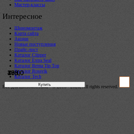
Мастер-классы
Интересное
Шиномонтаж
Карта сайта
Акции
Новые поступления
Прайс-лист
Каталог Clipper
Каталог Extra Seal
Каталог Rema Tip Top
Каталог Rossvik
100,0
383,0
475,0
75,0
Каталог Tech
Купить
Купить
Купить
Купить
Всё для шиномонтажа+ © 2016 - 2026, All rights reserved.