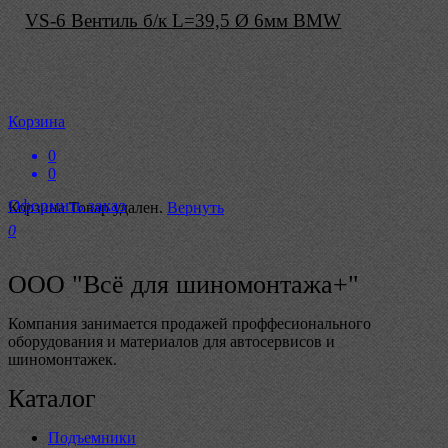
VS-6 Вентиль б/к L=39,5 Ø 6мм BMW
Корзина
0
0
Оформить заказ
Корзина
Товар удален.
Вернуть
0
ООО "Всё для шиномонтажа+"
Компания занимается продажей проффесионального
оборудования и материалов для автосервисов и
шиномонтажек.
Каталог
Подъемники