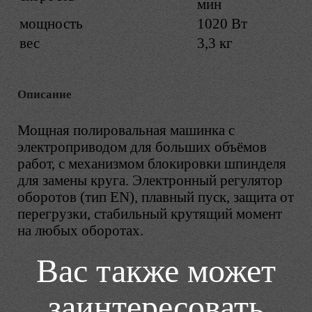
мин
мощность
1020 Вт
вес
3,3 кг
Описание
Мощная полировальная машинка с
электроприводом для больших объёмов
работ, с механизмом блокировки шпинделя
для замены круга. Электронный регулятор
оборотов (тип ЕN), плавный пуск, защита от
перегрузки, стабильный крутящий момент
на любых оборотах.
Вас также может
заинтересовать