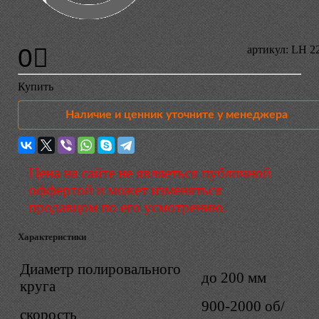
0
артикул: LH 
Купить
Наличие и ценник уточните у менеджера
Цена на сайте не являеться публичной
оффертой и может изменяться
продавцом по его усмотрению.
Характеристики
Диаметр полировального
до 200 мм
круга
900-2000 об/
скорость