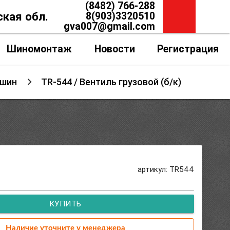
(8482) 766-288
ская обл.
8(903)3320510
gva007@gmail.com
Шиномонтаж
Новости
Регистрация
 шин
TR-544 / Вентиль грузовой (б/к)
артикул: TR544
КУПИТЬ
Наличие уточните у менеджера