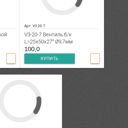
Арт.:V3.20.7.
вой
V3-20-7 Вентиль б/к
L=25x50x27° Ø9,7мм
100,0
КУПИТЬ