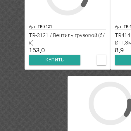
Арт.:TR-3121
Арт.:TR.
TR-3121 / Вентиль грузовой (б/
TR414 
к)
Ø11,3
153,0
8,9
КУПИТЬ