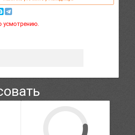
о усмотрению.
совать