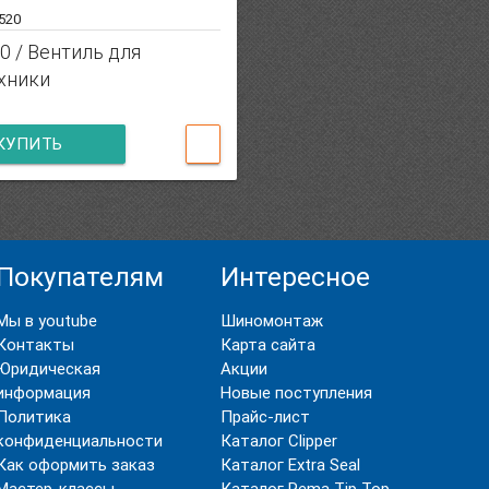
-520
0 / Вентиль для
хники
КУПИТЬ
Покупателям
Интересное
Мы в youtube
Шиномонтаж
Контакты
Карта сайта
Юридическая
Акции
информация
Новые поступления
Политика
Прайс-лист
конфиденциальности
Каталог Clipper
Как оформить заказ
Каталог Extra Seal
Мастер-классы
Каталог Rema Tip Top