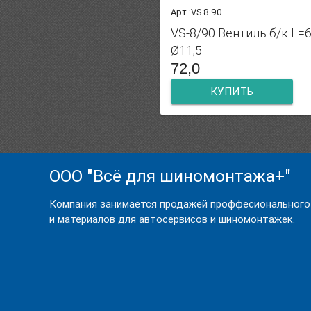
Арт.:VS.8.90.
VS-8/90 Вентиль б/к L=
Ø11,5
72,0
КУПИТЬ
ООО "Всё для шиномонтажа+"
Компания занимается продажей проффесионального
и материалов для автосервисов и шиномонтажек.