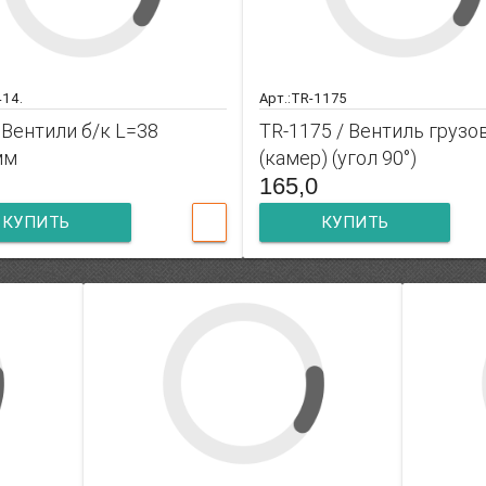
414.
Арт.:TR-1175
Вентили б/к L=38
TR-1175 / Вентиль грузо
мм
(камер) (угол 90°)
165,0
КУПИТЬ
КУПИТЬ