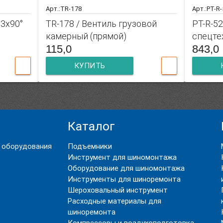
Арт.:TR-178
Арт.:PT-R
63x90°
TR-178 / Вентиль грузовой
PT-R-52
камерный (прямой)
спецте
115,0
843,0
КУПИТЬ
Каталог
 оборудования
Подъемники
Инструмент для шиномонтажа
Оборудование для шиномонтажа
Инструменты для шиноремонта
Шероховальный инструмент
Расходные материалы для
шиноремонта
Компрессоры и воздухоподготовка