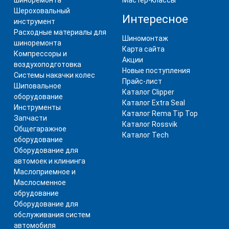
Шероховальный
Интересное
инструмент
Расходные материалы для
Шиномонтаж
шиноремонта
Карта сайта
Компрессоры и
Акции
воздухоподготовка
Новые поступления
Системы накачки колес
Прайс-лист
Шиповальное
Каталог Clipper
оборудование
Каталог Extra Seal
Инструменты
Каталог Rema Tip Top
Запчасти
Каталог Rossvik
Общегаражное
Каталог Tech
оборудование
Оборудование для
автомоек и клининга
Маслоприемное и
Маслосменное
обрудование
Оборудование для
обслуживания систем
автомобиля