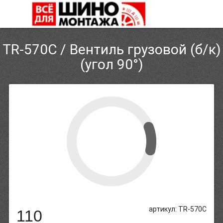
TR-570C / Вентиль грузовой (б/к)
(угол 90°)
артикул: TR-570C
110