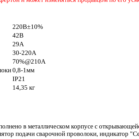
220В±10%
42В
29А
30-220А
70%@210А
локи
0,8-1мм
IP21
14,35 кг
полнено в металлическом корпусе с открывающейс
лятор подачи сварочной проволоки, индикатор "Се