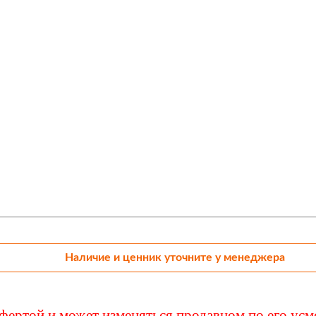
ртор Mig Mag 'САИПА-220'
Наличие и ценник уточните у менеджера
ффертой и может изменяться продавцом по его ус