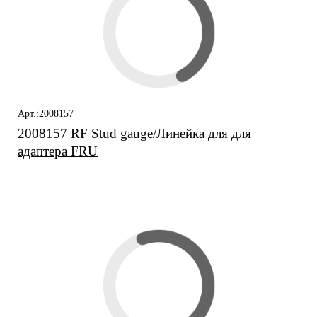
Арт.:2008157
2008157 RF Stud gauge/Линейка для для
адаптера FRU