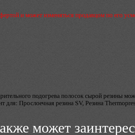
ффертой и может изменяться продавцом по его ус
арительного подогрева полосок сырой резины мож
одит для: Прослоечная резина SV, Резина Therm
также может заинтерес