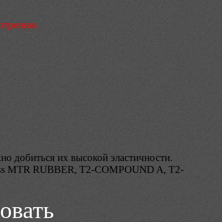
мотрению.
но добиться их высокой эластичности.
opress MTR RUBBER, T2-COMPOUND A, T2-
овать