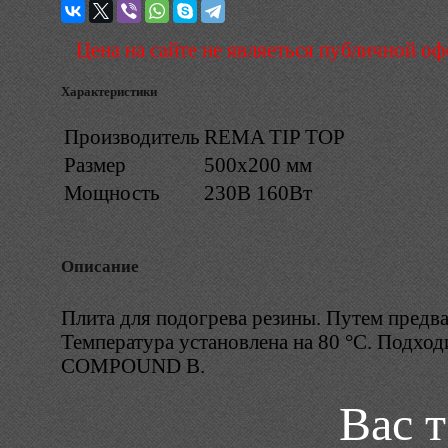
Цена на сайте не являеться публичной о
Характеристики
Производитель
REMA TIP TOP
Размер
500х200 мм
Мощность
230В 160Вт
Описание
Плита для подогрева резины. Путем предв
Температура установлена на 80 °C. Подх
COMPOUND B.
Вас 