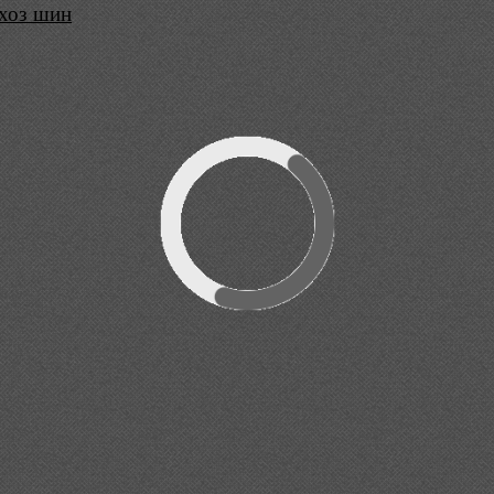
ьхоз шин