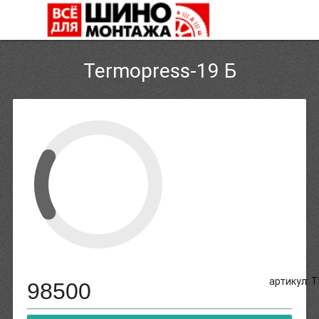
Termopress-19 Б
артикул: 
98500