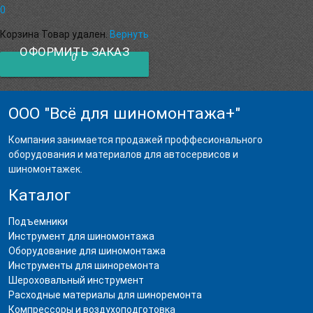
0
Корзина
Товар удален.
Вернуть
ОФОРМИТЬ ЗАКАЗ
0
ООО "Всё для шиномонтажа+"
Компания занимается продажей проффесионального
оборудования и материалов для автосервисов и
шиномонтажек.
Каталог
Подъемники
Инструмент для шиномонтажа
Оборудование для шиномонтажа
Инструменты для шиноремонта
Шероховальный инструмент
Расходные материалы для шиноремонта
Компрессоры и воздухоподготовка