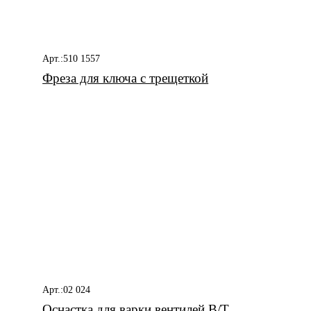
Арт.:510 1557
Фреза для ключа с трещеткой
Арт.:02 024
Оснастка для варки вентилей В/Т