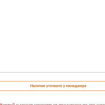
 DOT
Наличие уточните у менеджера
ффертой и может изменяться продавцом по его ус