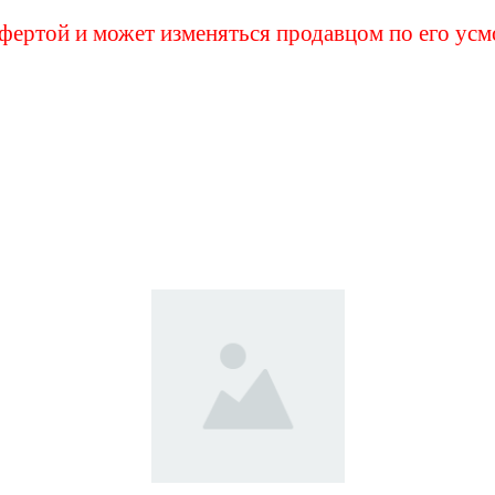
ффертой и может изменяться продавцом по его ус
также может заинтерес