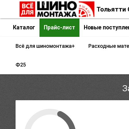
0
insert_chart
Контакты
г. Тольятти
Каталог
Прайс-лист
Новые поступле
Всё для шиномонтажа+
Расходные мат
Ф25
З