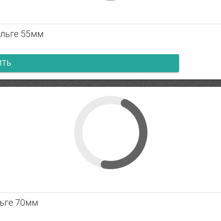
ольге 55мм
ИТЬ
льге 70мм