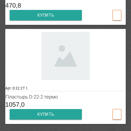
470,8
КУПИТЬ
Арт.:D.22.2T.1.
Пластырь D-22-2 термо
1057,0
КУПИТЬ