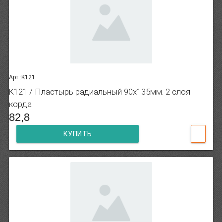
Арт.:K121
K121 / Пластырь радиальный 90х135мм. 2 слоя
корда
82,8
КУПИТЬ