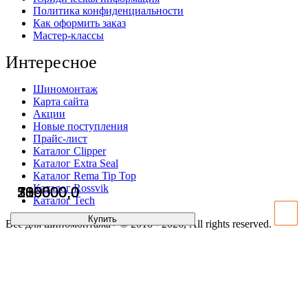
Политика конфиденциальности
Как оформить заказ
Мастер-классы
Интересное
Шиномонтаж
Карта сайта
Акции
Новые поступления
Прайс-лист
Каталог Clipper
Каталог Extra Seal
Каталог Rema Tip Top
Каталог Rossvik
289000,0
510000,0
300000,0
135500,0
Каталог Tech
Купить
Купить
Купить
Купить
Всё для шиномонтажа+ © 2016 - 2026, All rights reserved.