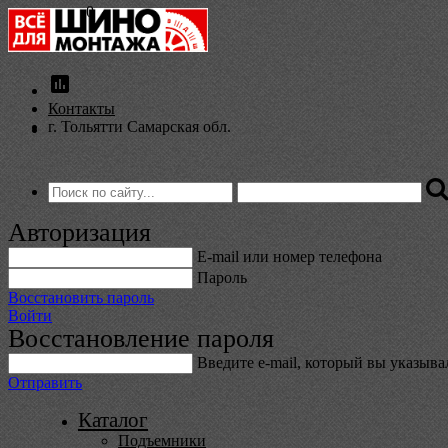
0
insert_chart
Контакты
г. Тольятти Самарская обл.
Авторизация
E-mail или номер телефона
Пароль
Восстановить пароль
Войти
Восстановление пароля
Введите е-mail, который вы указыв
Отправить
Каталог
Подъемники