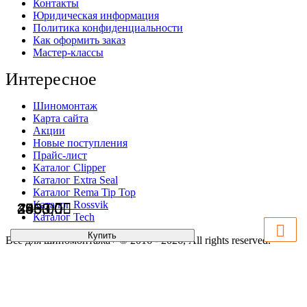
Контакты
Юридическая информация
Политика конфиденциальности
Как оформить заказ
Мастер-классы
Интересное
Шиномонтаж
Карта сайта
Акции
Новые поступления
Прайс-лист
Каталог Clipper
Каталог Extra Seal
Каталог Rema Tip Top
Каталог Rossvik
3833,0
2550,0
490,0
2453,0
Каталог Tech
Купить
Купить
Купить
Купить
Всё для шиномонтажа+ © 2016 - 2026, All rights reserved.