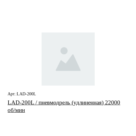
Вас также может
заинтересовать
Арт.:LAD-200L
LAD-200L / пневмодрель (удлиненная) 22000
об/мин