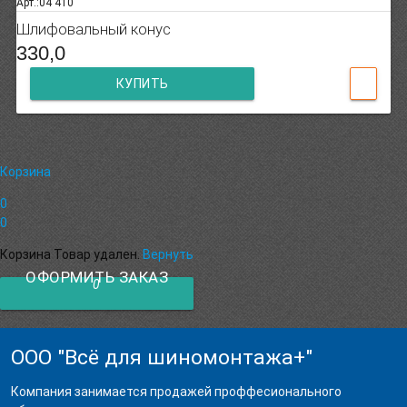
Арт.:04 410
Шлифовальный конус
330,0
КУПИТЬ
Корзина
0
0
Корзина
Товар удален.
Вернуть
ОФОРМИТЬ ЗАКАЗ
0
ООО "Всё для шиномонтажа+"
Компания занимается продажей проффесионального