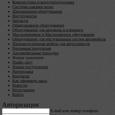
Компрессоры и воздухоподготовка
Системы накачки колес
Шиповальное оборудование
Инструменты
Запчасти
Общегаражное оборудование
Оборудование для автомоек и клининга
Маслоприемное и Маслосменное обрудование
Оборудование для обслуживания систем автомобиля
Производственная мебель для автосервисов
Рекламная продукция
Автомобильные присадки
Форма сравнения
Прайс-лист
Новые поступления
Распродажа
Контакты
Как оформить заказ
Новости
Регистрация
Войти
Авторизация
E-mail или номер телефона