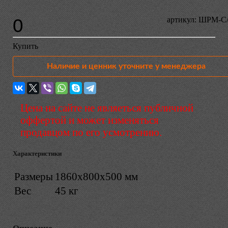
0
артикул: ШРМ-С
Купить
Наличие и ценник уточните у менеджера
Цена на сайте не являеться публичной
оффертой и может изменяться
продавцом по его усмотрению.
Характеристики
Размеры
1860x800x500 мм
Вес
45 кг