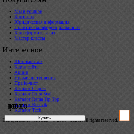
Мы в youtube
Контакты
Юридическая информация
Политика конфиденциальности
Как оформить заказ
Мастер-классы
Интересное
Шиномонтаж
Карта сайта
Акции
Новые поступления
Прайс-лист
Каталог Clipper
Каталог Extra Seal
Каталог Rema Tip Top
Каталог Rossvik
0,0
800,0
0,0
1800,0
Каталог Tech
Купить
Купить
Купить
Купить
Всё для шиномонтажа+ © 2016 - 2026, All rights reserved.