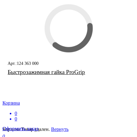
Арт.:124 363 000
Быстрозажимная гайка ProGrip
Корзина
0
0
Оформить заказ
Корзина
Товар удален.
Вернуть
0